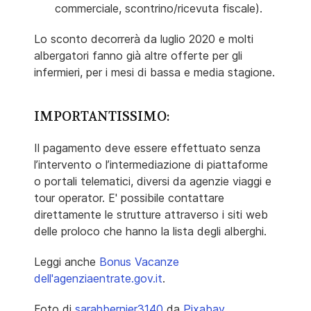
commerciale, scontrino/ricevuta fiscale).
Lo sconto decorrerà da luglio 2020 e molti
albergatori fanno già altre offerte per gli
infermieri, per i mesi di bassa e media stagione.
IMPORTANTISSIMO:
Il pagamento deve essere effettuato senza
l’intervento o l’intermediazione di piattaforme
o portali telematici, diversi da agenzie viaggi e
tour operator. E' possibile contattare
direttamente le strutture attraverso i siti web
delle proloco che hanno la lista degli alberghi.
Leggi anche
Bonus Vacanze
dell'agenziaentrate.gov.it
.
Foto di
sarahbernier3140
da
Pixabay