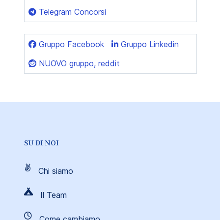
Telegram Concorsi
Gruppo Facebook
Gruppo Linkedin
NUOVO gruppo, reddit
SU DI NOI
Chi siamo
Il Team
Come cambiamo