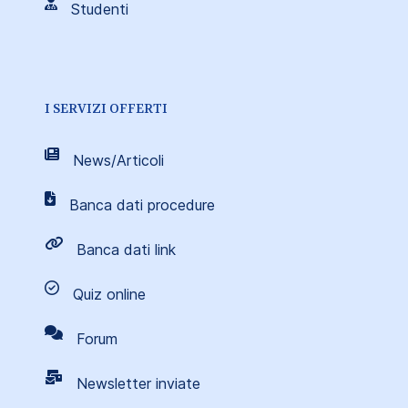
Studenti
I SERVIZI OFFERTI
News/Articoli
Banca dati procedure
Banca dati link
Quiz online
Forum
Newsletter inviate