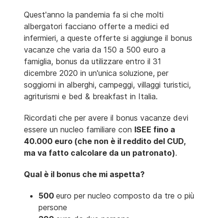
Quest'anno la pandemia fa si che molti
albergatori facciano offerte a medici ed
infermieri, a queste offerte si aggiunge il bonus
vacanze che varia da 150 a 500 euro a
famiglia, bonus da utilizzare entro il 31
dicembre 2020 in un'unica soluzione, per
soggiorni in alberghi, campeggi, villaggi turistici,
agriturismi e bed & breakfast in Italia.
Ricordati che per avere il bonus vacanze devi
essere un nucleo familiare con
ISEE fino a
40.000 euro (che non è il reddito del CUD,
ma va fatto calcolare da un patronato)
.
Qual è il bonus che mi aspetta?
500
euro per nucleo composto da tre o più
persone