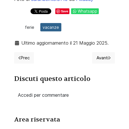
Whatsapp
Save
ferie
vacanze
Ultimo aggiornamento il 21 Maggio 2025.
Prec
Avanti
Articolo precedente: Infermieri: il bonus Renzi finisce
Articolo succ
Discuti questo articolo
Accedi per commentare
Area riservata