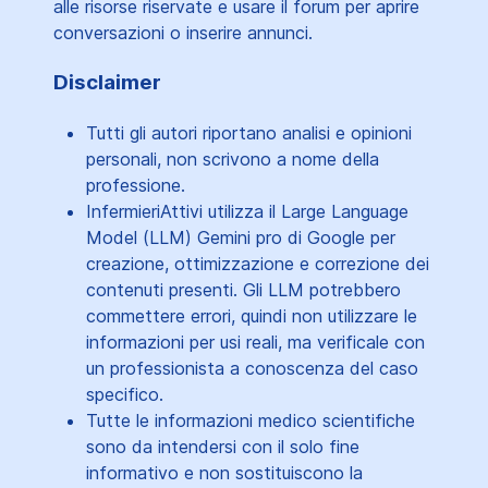
alle risorse riservate e usare il forum per aprire
conversazioni o inserire annunci.
Disclaimer
Tutti gli autori riportano analisi e opinioni
personali, non scrivono a nome della
professione.
InfermieriAttivi utilizza il Large Language
Model (LLM) Gemini pro di Google per
creazione, ottimizzazione e correzione dei
contenuti presenti. Gli LLM potrebbero
commettere errori, quindi non utilizzare le
informazioni per usi reali, ma verificale con
un professionista a conoscenza del caso
specifico.
Tutte le informazioni medico scientifiche
sono da intendersi con il solo fine
informativo e non sostituiscono la