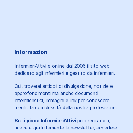
Informazioni
InfermieriAttivi è online dal 2006
il sito web
dedicato agli infermieri e gestito da infermieri.
Qui, troverai articoli di divulgazione, notizie e
approfondimenti ma anche documenti
infermieristici, immagini e link per conoscere
meglio la complessità della nostra professione.
Se ti piace InfermieriAttivi
puoi registrarti,
ricevere gratuitamente la newsletter, accedere