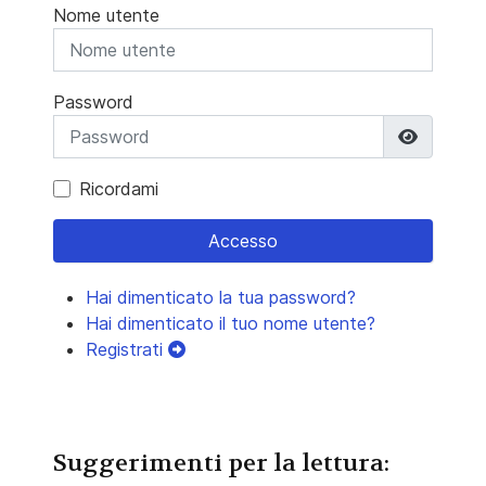
Nome utente
Password
Mostra 
Ricordami
Accesso
Hai dimenticato la tua password?
Hai dimenticato il tuo nome utente?
Registrati
Suggerimenti per la lettura: