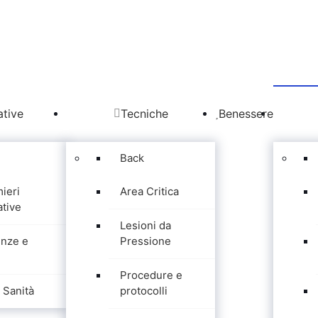
tive
Tecniche
Benessere
Back
mieri
Area Critica
tive
Lesioni da
nze e
Pressione
Procedure e
Sanità
protocolli