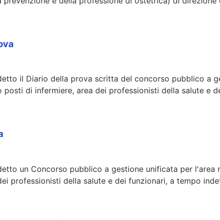
lla prevenzione e della professione di ostetrica) di direzione 
ova
tto il Diario della prova scritta del concorso pubblico a ges
osti di infermiere, area dei professionisti della salute e de
a
etto un Concorso pubblico a gestione unificata per l'area me
i professionisti della salute e dei funzionari, a tempo ind