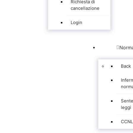
Richiesta di
cancellazione
Login
Norma
Back
Infer
norma
Sente
leggi
CCNL 