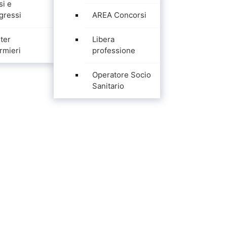
si e
gressi
AREA Concorsi
ter
Libera
rmieri
professione
Operatore Socio
Sanitario