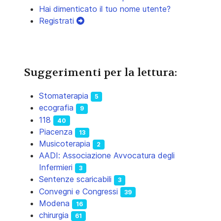
Hai dimenticato il tuo nome utente?
Registrati
Suggerimenti per la lettura:
Stomaterapia
5
ecografia
9
118
40
Piacenza
13
Musicoterapia
2
AADI: Associazione Avvocatura degli
Infermieri
3
Sentenze scaricabili
3
Convegni e Congressi
39
Modena
16
chirurgia
61