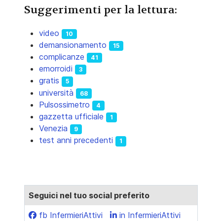
Suggerimenti per la lettura:
video
10
demansionamento
15
complicanze
41
emorroidi
3
gratis
5
università
68
Pulsossimetro
4
gazzetta ufficiale
1
Venezia
9
test anni precedenti
1
Seguici nel tuo social preferito
fb InfermieriAttivi
in InfermieriAttivi