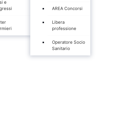
si e
gressi
AREA Concorsi
ter
Libera
rmieri
professione
Operatore Socio
Sanitario