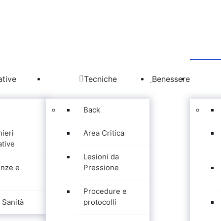
tive
Tecniche
Benessere
Back
mieri
Area Critica
tive
Lesioni da
nze e
Pressione
Procedure e
Sanità
protocolli