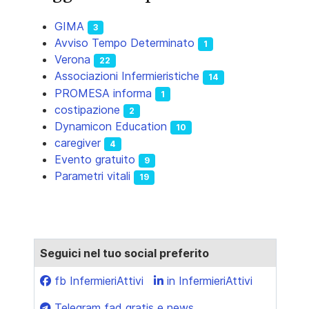
GIMA
3
Avviso Tempo Determinato
1
Verona
22
Associazioni Infermieristiche
14
PROMESA informa
1
costipazione
2
Dynamicon Education
10
caregiver
4
Evento gratuito
9
Parametri vitali
19
Seguici nel tuo social preferito
fb InfermieriAttivi
in InfermieriAttivi
Telegram fad gratis e news