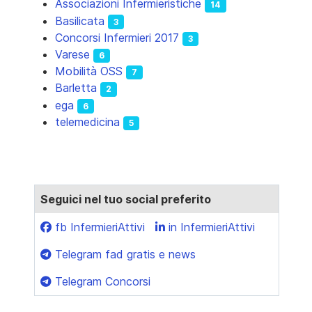
Associazioni Infermieristiche
14
Basilicata
3
Concorsi Infermieri 2017
3
Varese
6
Mobilità OSS
7
Barletta
2
ega
6
telemedicina
5
Seguici nel tuo social preferito
fb InfermieriAttivi
in InfermieriAttivi
Telegram fad gratis e news
Telegram Concorsi