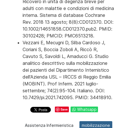
Ricovero in unità di degenza breve per
adulti con malattie e condizioni di medicina
interna. Sistema di database Cochrane
Rev. 2018 13 agosto; 8(8):CD012370. DOI:
10.1002/14651858.CD012370.pub2. PMID:
30102428; PMCID: PMC6513218.
Vezzani E, Mecugni D, Silba Cardoso J,
Coriani S, Boccia Zoboli A, Riccò R,
Cavuto S, Savoldi L, Amaducci G. Studio
analitico descrittivo sulla mobilizzazione
dei pazienti del Dipartimento Internistico
dell'Azienda USL – IRCCS di Reggio Emilia
(MOBINT). Prof Inferm. 2021 luglio-
settembre; 74(2):95-104. Italiano. DOI:
10.7429/pi.2021.742095. PMID: 34418910.
Whatsapp
Save
Assistenza Infermieristica
mobilizzazione