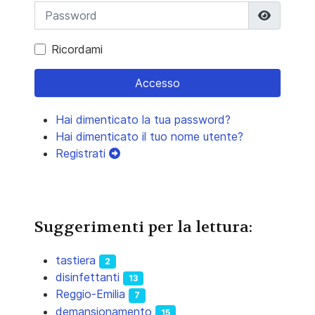
Mostra 
Ricordami
Accesso
Hai dimenticato la tua password?
Hai dimenticato il tuo nome utente?
Registrati
Suggerimenti per la lettura:
tastiera
2
disinfettanti
13
Reggio-Emilia
7
demansionamento
15