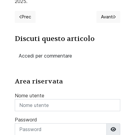
2025.
Prec
Avanti
Articolo precedente: Gestione catetere vescicale a 
Articolo succ
Discuti questo articolo
Accedi per commentare
Area riservata
Nome utente
Password
Mostra 