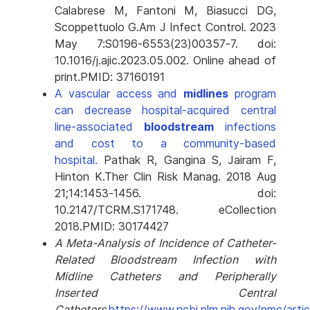
Calabrese M, Fantoni M, Biasucci DG,
Scoppettuolo G.
Am J Infect Control. 2023
May 7:S0196-6553(23)00357-7. doi:
10.1016/j.ajic.2023.05.002. Online ahead of
print.
PMID:
37160191
A vascular access and
midlines
program
can decrease hospital-acquired central
line-associated
bloodstream
infections
and cost to a community-based
hospital.
Pathak R, Gangina S, Jairam F,
Hinton K.
Ther Clin Risk Manag. 2018 Aug
21;14:1453-1456. doi:
10.2147/TCRM.S171748. eCollection
2018.
PMID:
30174427
A Meta-Analysis of Incidence of Catheter-
Related Bloodstream Infection with
Midline Catheters and Peripherally
Inserted Central
Catheters
https://www.ncbi.nlm.nih.gov/pmc/art