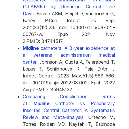
(CLABSIs) by Reducing Central Line
Days.
Beville ASM, Heipel D, Vanhoozer G,
Bailey P.
Curr Infect Dis Rep.
2021;23(12):23. doi: 10.1007/s11908-021-
00767-w. Epub 2021 Nov
2.
PMID:
34744517
Midline
catheters: A 3-year experience at
a veterans administration medical
center.
Johnson A, Gupta A, Feierabend T,
Lopus T, Schildhouse R, Paje D.
Am J
Infect Control. 2023 May;51(5):563-566.
doi: 10.1016/j.ajic.2022.08.002. Epub 2022
Aug 7.
PMID:
35948122
Comparing Complication Rates
of
Midline
Catheter vs Peripherally
Inserted Central Catheter. A Systematic
Review and Meta-analysis.
Urtecho M,
Torres Roldan VD, Nayfeh T, Espinoza