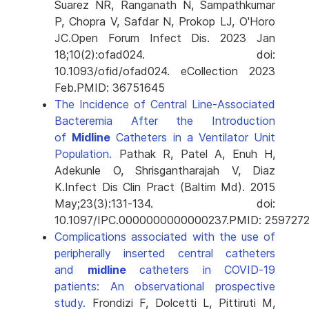
Suarez NR, Ranganath N, Sampathkumar
P, Chopra V, Safdar N, Prokop LJ, O'Horo
JC.
Open Forum Infect Dis. 2023 Jan
18;10(2):ofad024. doi:
10.1093/ofid/ofad024. eCollection 2023
Feb.
PMID:
36751645
The Incidence of Central Line-Associated
Bacteremia After the Introduction
of
Midline
Catheters in a Ventilator Unit
Population.
Pathak R, Patel A, Enuh H,
Adekunle O, Shrisgantharajah V, Diaz
K.
Infect Dis Clin Pract (Baltim Md). 2015
May;23(3):131-134. doi:
10.1097/IPC.0000000000000237.
PMID:
259727
Complications associated with the use of
peripherally inserted central catheters
and
midline
catheters in COVID-19
patients: An observational prospective
study.
Frondizi F, Dolcetti L, Pittiruti M,