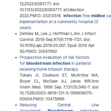
12;2022:6383777. doi:
10.1155/2022/6383777. eCollection
2022.
PMID:
35313516
Infection
free
midline
ca
implementation at a community hospital (2
years).
DeVries M, Lee J, Hoffman L.
Am J Infect
Control. 2019 Sep;47(9):1118-1121. doi:
10.1016/j.ajic.2019.03.001. Epub 2019 Apr
30.
PMID:
31047692
Prospective evaluation of risk factors
for
bloodstream
infection
in patients
receiving home infusion therapy.
Tokars JI, Cookson ST, McArthur MA,
Boyer CL, McGeer AJ, Jarvis WR.
Ann
Intern Med. 1999 Sep 7;131(5):340-7. doi:
10.7326/0003-4819-131-5-199909070-
00004.
PMID:
10475886
Reducing Central Line
Associated
Bloodstream
Infections