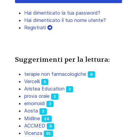
Hai dimenticato la tua password?
Hai dimenticato il tuo nome utente?
Registrati
Suggerimenti per la lettura:
terapie non farmacologiche
6
Vercelli
5
Aristea Education
3
prova orale
2
emorroidi
3
Aosta
2
Midline
24
ACCMED
9
Vicenza
55