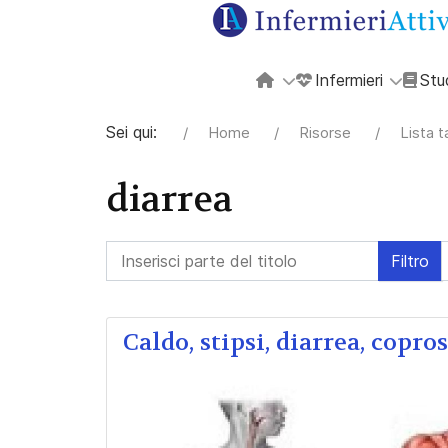
Infermieri
Stu
Sei qui:
Home
Risorse
Lista 
diarrea
Inserisci parte del titolo
Filtro
Caldo, stipsi, diarrea, copr