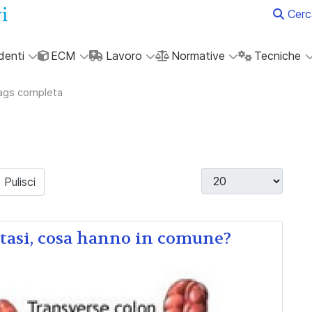
Cerc
denti
ECM
Lavoro
Normative
Tecniche
tags completa
Visualizza #
Pulisci
ostasi, cosa hanno in comune?