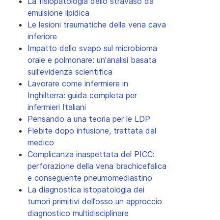
La fisiopatologia dello stravaso da
emulsione lipidica
Le lesioni traumatiche della vena cava
inferiore
Impatto dello svapo sul microbioma
orale e polmonare: un'analisi basata
sull'evidenza scientifica
Lavorare come infermiere in
Inghilterra: guida completa per
infermieri Italiani
Pensando a una teoria per le LDP
Flebite dopo infusione, trattata dal
medico
Complicanza inaspettata del PICC:
perforazione della vena brachicefalica
e conseguente pneumomediastino
La diagnostica istopatologia dei
tumori primitivi dell’osso un approccio
diagnostico multidisciplinare