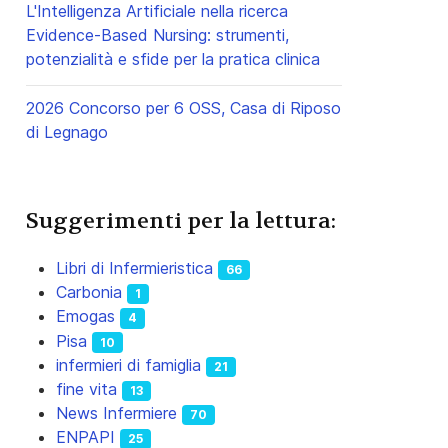
L'Intelligenza Artificiale nella ricerca
Evidence-Based Nursing: strumenti,
potenzialità e sfide per la pratica clinica
2026 Concorso per 6 OSS, Casa di Riposo
di Legnago
Suggerimenti per la lettura:
Libri di Infermieristica
66
Carbonia
1
Emogas
4
Pisa
10
infermieri di famiglia
21
fine vita
13
News Infermiere
70
ENPAPI
25