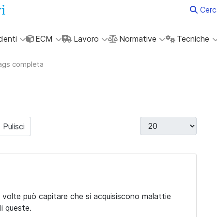
Cerc
denti
ECM
Lavoro
Normative
Tecniche
tags completa
Visualizza #
Pulisci
 volte può capitare che si acquisiscono malattie
di queste.