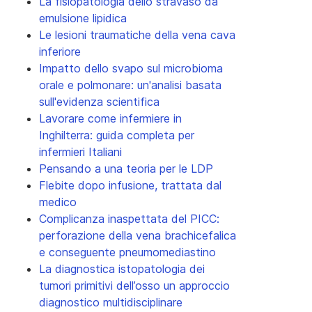
La fisiopatologia dello stravaso da
emulsione lipidica
Le lesioni traumatiche della vena cava
inferiore
Impatto dello svapo sul microbioma
orale e polmonare: un'analisi basata
sull'evidenza scientifica
Lavorare come infermiere in
Inghilterra: guida completa per
infermieri Italiani
Pensando a una teoria per le LDP
Flebite dopo infusione, trattata dal
medico
Complicanza inaspettata del PICC:
perforazione della vena brachicefalica
e conseguente pneumomediastino
La diagnostica istopatologia dei
tumori primitivi dell’osso un approccio
diagnostico multidisciplinare