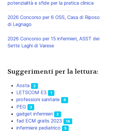
potenzialità e sfide per la pratica clinica
2026 Concorso per 6 OSS, Casa di Riposo
di Legnago
2026 Concorso per 15 infermieri, ASST dei
Sette Laghi di Varese
Suggerimenti per la lettura:
Aosta
2
LETSCOM E3
1
professioni sanitarie
6
PEG
3
gadget infermieri
2
fad ECM gratis 2023
16
infermiere pediatrico
5