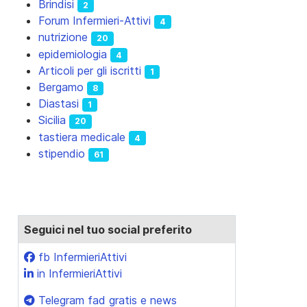
Brindisi
2
Forum Infermieri-Attivi
4
nutrizione
20
epidemiologia
4
Articoli per gli iscritti
1
Bergamo
8
Diastasi
1
Sicilia
20
tastiera medicale
4
stipendio
61
Seguici nel tuo social preferito
fb InfermieriAttivi
in InfermieriAttivi
Telegram fad gratis e news