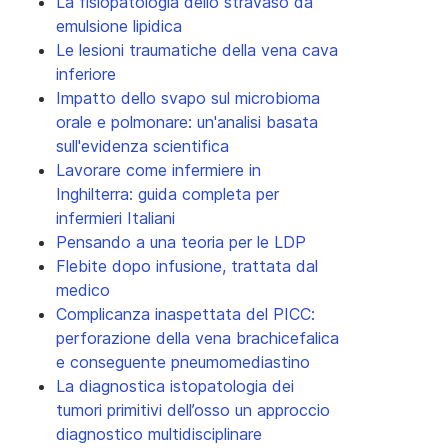
La fisiopatologia dello stravaso da
emulsione lipidica
Le lesioni traumatiche della vena cava
inferiore
Impatto dello svapo sul microbioma
orale e polmonare: un'analisi basata
sull'evidenza scientifica
Lavorare come infermiere in
Inghilterra: guida completa per
infermieri Italiani
Pensando a una teoria per le LDP
Flebite dopo infusione, trattata dal
medico
Complicanza inaspettata del PICC:
perforazione della vena brachicefalica
e conseguente pneumomediastino
La diagnostica istopatologia dei
tumori primitivi dell’osso un approccio
diagnostico multidisciplinare