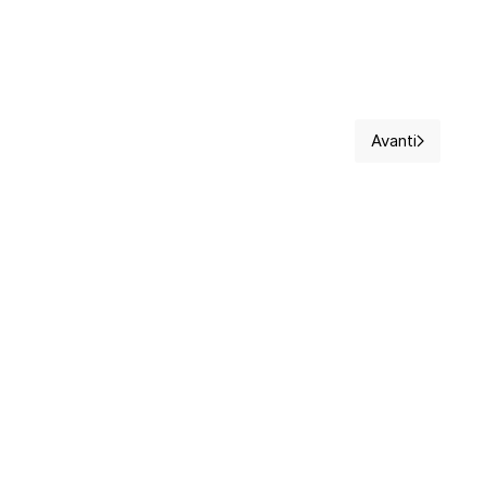
Avanti
erità, il blog
Articolo suc