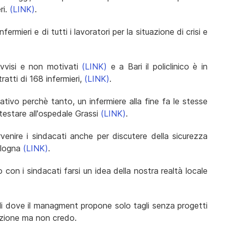
ri.
(LINK)
.
ermieri e di tutti i lavoratori per la situazione di crisi e
ovvisi e non motivati
(LINK)
e a Bari il policlinico è in
atti di 168 infermieri,
(LINK)
.
ativo perchè tanto, un infermiere alla fine fa le stesse
testare all'ospedale Grassi
(LINK)
.
enire i sindacati anche per discutere della sicurezza
Bologna
(LINK)
.
 con i sindacati farsi un idea della nostra realtà locale
li dove il managment propone solo tagli senza progetti
azione ma non credo.