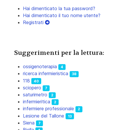
Hai dimenticato la tua password?
Hai dimenticato il tuo nome utente?
Registrati
Suggerimenti per la lettura:
ossigenoterapia
4
ricerca infermieristica
38
118
40
sciopero
7
saturimetro
2
infermieritica
2
infermiere professionale
2
Lesione del Tallone
13
Siena
7
Biella