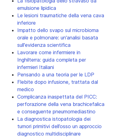
La fisiopatologia dello stravaso da
emulsione lipidica
Le lesioni traumatiche della vena cava
inferiore
Impatto dello svapo sul microbioma
orale e polmonare: un'analisi basata
sull'evidenza scientifica
Lavorare come infermiere in
Inghilterra: guida completa per
infermieri Italiani
Pensando a una teoria per le LDP
Flebite dopo infusione, trattata dal
medico
Complicanza inaspettata del PICC:
perforazione della vena brachicefalica
e conseguente pneumomediastino
La diagnostica istopatologia dei
tumori primitivi dell’osso un approccio
diagnostico multidisciplinare