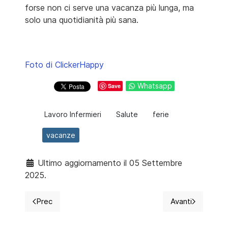
forse non ci serve una vacanza più lunga, ma
solo una quotidianità più sana.
Foto di ClickerHappy
Whatsapp
Save
Lavoro Infermieri
Salute
ferie
vacanze
Ultimo aggiornamento il 05 Settembre
2025.
Prec
Avanti
Articolo precedente: Che cos’è la FOBO, la paura che 
Articolo succ