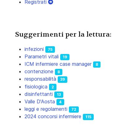
Registrati
Suggerimenti per la lettura:
infezioni
75
Parametri vitali
19
ICM infermiere case manager
8
contenzione
8
responsabilità
39
fisiologica
2
disinfettanti
13
Valle D'Aosta
4
leggi e regolamenti
72
2024 concorsi infermiere
115