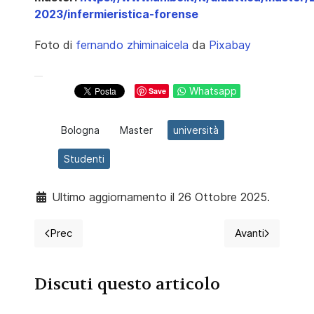
2023/infermieristica-forense
Foto di
fernando zhiminaicela
da
Pixabay
Whatsapp
Save
Bologna
Master
università
Studenti
Ultimo aggiornamento il 26 Ottobre 2025.
Prec
Avanti
Articolo precedente: Bologna: Master in Clinical Stu
Articolo succe
Discuti questo articolo