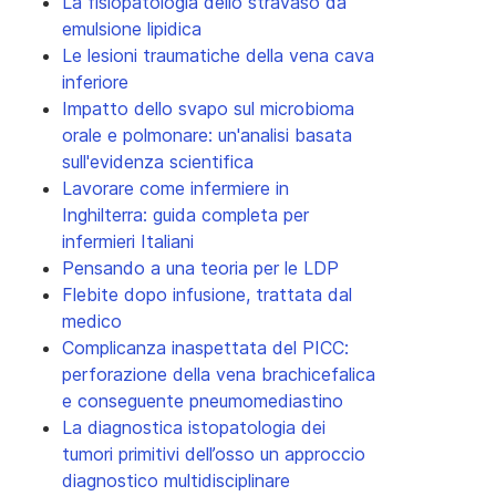
La fisiopatologia dello stravaso da
emulsione lipidica
Le lesioni traumatiche della vena cava
inferiore
Impatto dello svapo sul microbioma
orale e polmonare: un'analisi basata
sull'evidenza scientifica
Lavorare come infermiere in
Inghilterra: guida completa per
infermieri Italiani
Pensando a una teoria per le LDP
Flebite dopo infusione, trattata dal
medico
Complicanza inaspettata del PICC:
perforazione della vena brachicefalica
e conseguente pneumomediastino
La diagnostica istopatologia dei
tumori primitivi dell’osso un approccio
diagnostico multidisciplinare