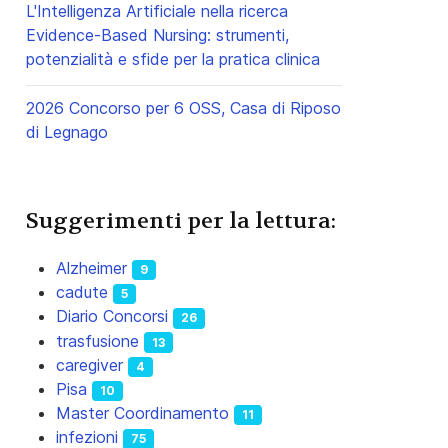
L'Intelligenza Artificiale nella ricerca
Evidence-Based Nursing: strumenti,
potenzialità e sfide per la pratica clinica
2026 Concorso per 6 OSS, Casa di Riposo
di Legnago
Suggerimenti per la lettura:
Alzheimer
9
cadute
5
Diario Concorsi
26
trasfusione
13
caregiver
4
Pisa
10
Master Coordinamento
11
infezioni
75