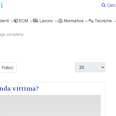
Cerc
denti
ECM
Lavoro
Normative
Tecniche
tags completa
Visualizza #
Pulisci
conda vittima?