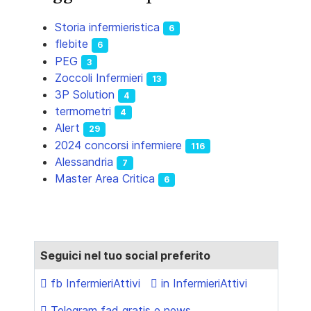
Storia infermieristica
6
flebite
6
PEG
3
Zoccoli Infermieri
13
3P Solution
4
termometri
4
Alert
29
2024 concorsi infermiere
116
Alessandria
7
Master Area Critica
6
Seguici nel tuo social preferito
fb InfermieriAttivi
in InfermieriAttivi
Telegram fad gratis e news