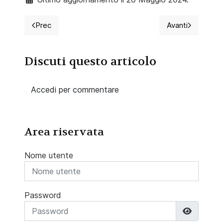
Prec
Avanti
Articolo precedente: Infermieri: idee regalo natalizie 
Articolo succ
Discuti questo articolo
Accedi per commentare
Area riservata
Nome utente
Password
Mostra 