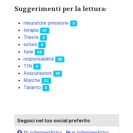
Suggerimenti per la lettura:
misuratore pressione
3
terapia
57
Trieste
3
sutura
4
ferie
26
responsabilità
39
TIN
4
Assicurazioni
19
Marche
22
Taranto
5
Seguici nel tuo social preferito
fb InfermieriAttivi
in InfermieriAttivi