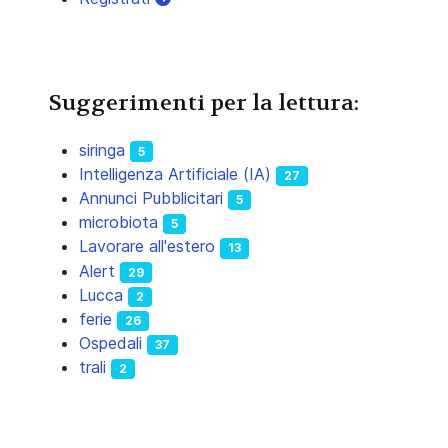
Suggerimenti per la lettura:
siringa
5
Intelligenza Artificiale (IA)
27
Annunci Pubblicitari
5
microbiota
5
Lavorare all'estero
13
Alert
29
Lucca
2
ferie
26
Ospedali
37
trali
2