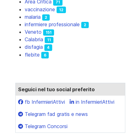
Area Critica
71
vaccinazione
12
malaria
2
infermiere professionale
2
Veneto
151
Calabria
11
disfagia
4
flebite
6
Seguici nel tuo social preferito
fb InfermieriAttivi
in InfermieriAttivi
Telegram fad gratis e news
Telegram Concorsi