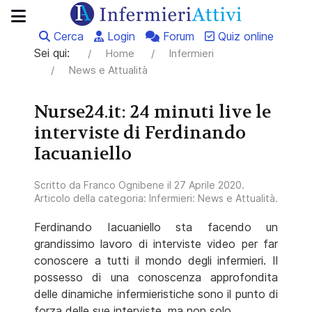
Cerca
Login
Forum
Quiz online
Sei qui:
Home
Infermieri
News e Attualità
Nurse24.it: 24 minuti live le
interviste di Ferdinando
Iacuaniello
Scritto da
Franco Ognibene
il
27 Aprile 2020
.
Articolo della categoria:
Infermieri: News e Attualità
.
Ferdinando Iacuaniello sta facendo un
grandissimo lavoro di interviste video per far
conoscere a tutti il mondo degli infermieri. Il
possesso di una conoscenza approfondita
delle dinamiche infermieristiche sono il punto di
forza delle sue interviste, ma non solo.