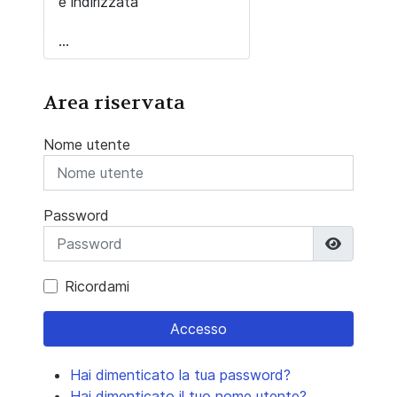
è indirizzata
...
Area riservata
Nome utente
Password
Mostra 
Ricordami
Accesso
Hai dimenticato la tua password?
Hai dimenticato il tuo nome utente?