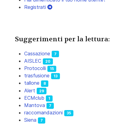
Registrati
Suggerimenti per la lettura:
Cassazione
7
AISLEC
20
Protocolli
15
trasfusione
13
tallone
8
Alert
29
ECMclub
1
Mantova
7
raccomandazioni
35
Siena
7