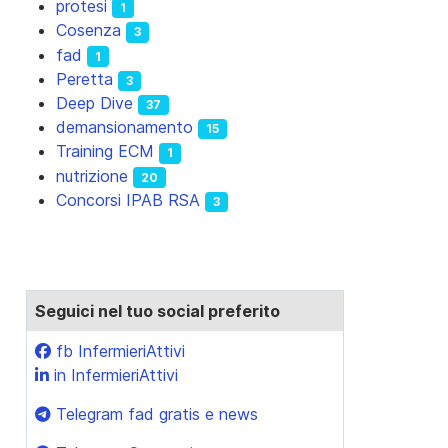
protesi
1
Cosenza
3
fad
1
Peretta
3
Deep Dive
37
demansionamento
15
Training ECM
1
nutrizione
20
Concorsi IPAB RSA
3
Seguici nel tuo social preferito
fb InfermieriAttivi
in InfermieriAttivi
Telegram fad gratis e news