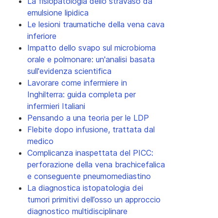
La fisiopatologia dello stravaso da
emulsione lipidica
Le lesioni traumatiche della vena cava
inferiore
Impatto dello svapo sul microbioma
orale e polmonare: un'analisi basata
sull'evidenza scientifica
Lavorare come infermiere in
Inghilterra: guida completa per
infermieri Italiani
Pensando a una teoria per le LDP
Flebite dopo infusione, trattata dal
medico
Complicanza inaspettata del PICC:
perforazione della vena brachicefalica
e conseguente pneumomediastino
La diagnostica istopatologia dei
tumori primitivi dell’osso un approccio
diagnostico multidisciplinare