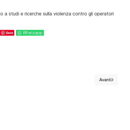
 studi e ricerche sulla violenza contro gli operatori
Whatsapp
Save
Avanti
o importante?
Articolo su