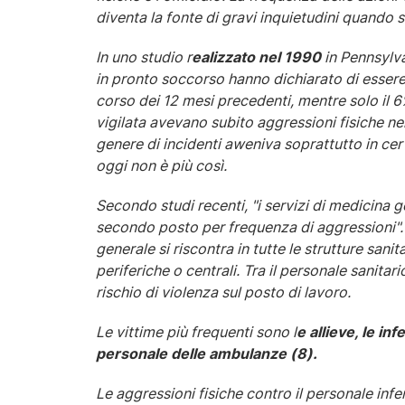
diventa la fonte di gravi inquietudini quando 
In uno studio r
ealizzato nel 1990
in Pennsylva
in pronto soccorso hanno dichiarato di essere
corso dei 12 mesi precedenti, mentre solo il 6%
vigilata avevano subito aggressioni fisiche ne
genere di incidenti aweniva soprattutto in cert
oggi non è più così.
Secondo studi recenti, "i servizi di medicina ge
secondo posto per frequenza di aggressioni".
generale si riscontra in tutte le strutture sani
periferiche o centrali. Tra il personale sanitar
rischio di violenza sul posto di lavoro.
Le vittime più frequenti sono l
e allieve, le in
personale delle ambulanze (8).
Le aggressioni fisiche contro il personale in