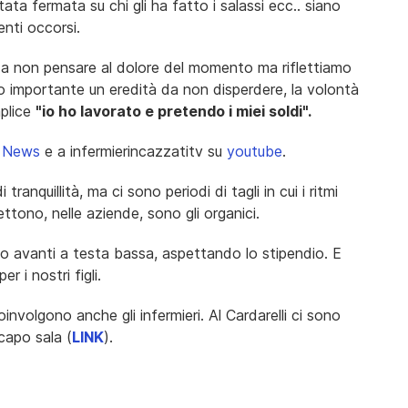
ata fermata su chi gli ha fatto i salassi ecc.. siano
venti occorsi.
 non pensare al dolore del momento ma riflettiamo
o importante un eredità da non disperdere, la volontà
mplice
"io ho lavorato e pretendo i miei soldi".
e News
e a infermierincazzatitv su
youtube
.
ranquillità, ma ci sono periodi di tagli in cui i ritmi
ttono, nelle aziende, sono gli organici.
do avanti a testa bassa, aspettando lo stipendio. E
r i nostri figli.
nvolgono anche gli infermieri. Al Cardarelli ci sono
capo sala (
LINK
).