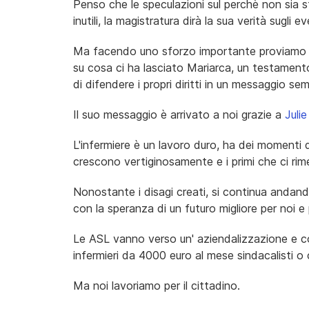
Penso che le speculazioni sul perchè non sia st
inutili, la magistratura dirà la sua verità sugli e
Ma facendo uno sforzo importante proviamo a
su cosa ci ha lasciato Mariarca, un testament
di difendere i propri diritti in un messaggio se
Il suo messaggio è arrivato a noi grazie a
Juli
L'infermiere è un lavoro duro, ha dei momenti di t
crescono vertiginosamente e i primi che ci rime
Nonostante i disagi creati, si continua andan
con la speranza di un futuro migliore per noi e pe
Le ASL vanno verso un' aziendalizzazione e coi
infermieri da 4000 euro al mese sindacalisti o 
Ma noi lavoriamo per il cittadino.