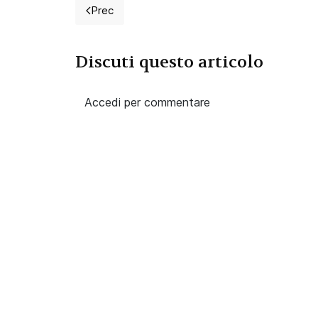
Prec
Articolo precedente: Diventare infermiere, i
Discuti questo articolo
Accedi per commentare