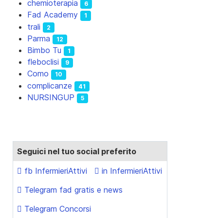
chemioterapia
6
Fad Academy
1
trali
2
Parma
12
Bimbo Tu
1
fleboclisi
9
Como
10
complicanze
41
NURSINGUP
5
Seguici nel tuo social preferito
fb InfermieriAttivi
in InfermieriAttivi
Telegram fad gratis e news
Telegram Concorsi