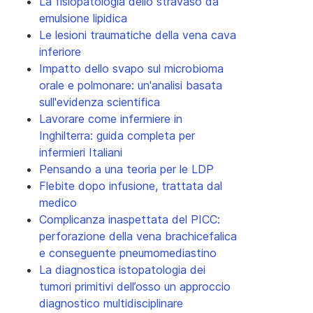
La fisiopatologia dello stravaso da
emulsione lipidica
Le lesioni traumatiche della vena cava
inferiore
Impatto dello svapo sul microbioma
orale e polmonare: un'analisi basata
sull'evidenza scientifica
Lavorare come infermiere in
Inghilterra: guida completa per
infermieri Italiani
Pensando a una teoria per le LDP
Flebite dopo infusione, trattata dal
medico
Complicanza inaspettata del PICC:
perforazione della vena brachicefalica
e conseguente pneumomediastino
La diagnostica istopatologia dei
tumori primitivi dell’osso un approccio
diagnostico multidisciplinare