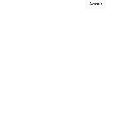
Avanti
dee e suggerimenti
Articolo suc