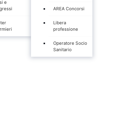
si e
gressi
AREA Concorsi
ter
Libera
rmieri
professione
Operatore Socio
Sanitario