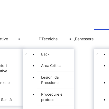
tive
Tecniche
Benessere
Back
mieri
Area Critica
tive
Lesioni da
nze e
Pressione
Procedure e
Sanità
protocolli