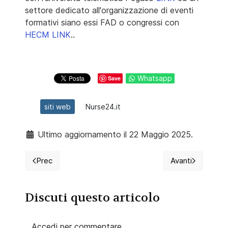
settore dedicato all'organizzazione di eventi
formativi siano essi FAD o congressi con
HECM LINK
..
Whatsapp
Save
siti web
Nurse24.it
Ultimo aggiornamento il 22 Maggio 2025.
Prec
Avanti
Articolo precedente: Forum e social differenze e simil
Articolo succ
Discuti questo articolo
Accedi per commentare