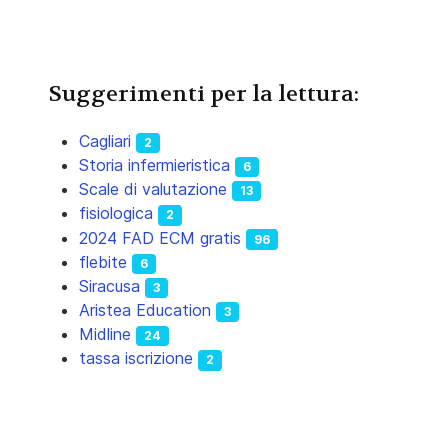
Suggerimenti per la lettura:
Cagliari
2
Storia infermieristica
6
Scale di valutazione
13
fisiologica
2
2024 FAD ECM gratis
96
flebite
6
Siracusa
3
Aristea Education
3
Midline
24
tassa iscrizione
2