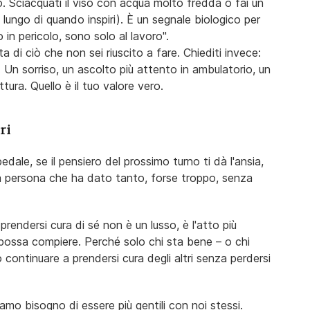
. Sciacquati il viso con acqua molto fredda o fai un
 lungo di quando inspiri). È un segnale biologico per
 in pericolo, sono solo al lavoro".
ta di ciò che non sei riuscito a fare. Chiediti invece:
 Un sorriso, un ascolto più attento in ambulatorio, un
ura. Quello è il tuo valore vero.
ri
dale, se il pensiero del prossimo turno ti dà l'ansia,
na persona che ha dato tanto, forse troppo, senza
rendersi cura di sé non è un lusso, è l'atto più
 possa compiere. Perché solo chi sta bene – o chi
 continuare a prendersi cura degli altri senza perdersi
mo bisogno di essere più gentili con noi stessi.