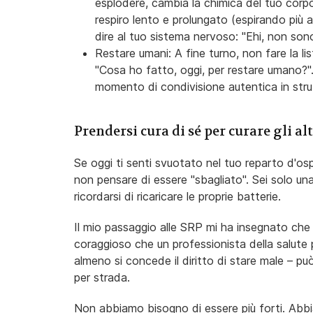
esplodere, cambia la chimica del tuo corpo
respiro lento e prolungato (espirando più a
dire al tuo sistema nervoso: "Ehi, non sono
Restare umani: A fine turno, non fare la lis
"Cosa ho fatto, oggi, per restare umano?".
momento di condivisione autentica in strutt
Prendersi cura di sé per curare gli alt
Se oggi ti senti svuotato nel tuo reparto d'ospe
non pensare di essere "sbagliato". Sei solo u
ricordarsi di ricaricare le proprie batterie.
Il mio passaggio alle SRP mi ha insegnato che p
coraggioso che un professionista della salute
almeno si concede il diritto di stare male – può
per strada.
Non abbiamo bisogno di essere più forti. Abbia