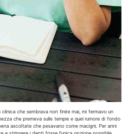
n clinica che sembrava non finire mai, mi fermavo un
nchezza che premeva sulle tempie e quel rumore di fondo
appena ascoltate che pesavano come macigni. Per anni
e e stringere i denti fosse l'unica opzione possibile.