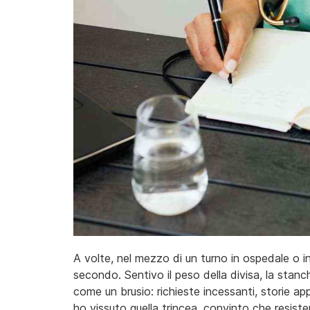
A volte, nel mezzo di un turno in ospedale o i
secondo. Sentivo il peso della divisa, la sta
come un brusio: richieste incessanti, storie 
ho vissuto quella trincea, convinto che resister