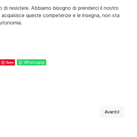
 di resistere. Abbiamo bisogno di prenderci il nostro
e acquisisce queste competenze e le insegna, non sta
autonomia.
Whatsapp
Save
Avanti
valori prendono il posto delle ambizioni
Articolo suc