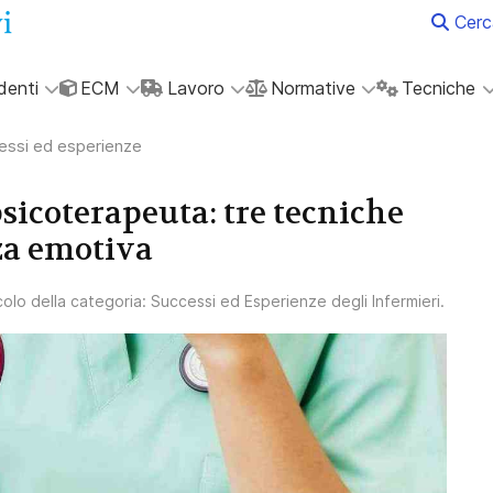
Cerc
denti
ECM
Lavoro
Normative
Tecniche
essi ed esperienze
sicoterapeuta: tre tecniche
za emotiva
icolo della categoria:
Successi ed Esperienze degli Infermieri
.