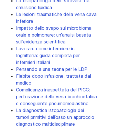
La fisiopatologia dello stravaso da
emulsione lipidica
Le lesioni traumatiche della vena cava
inferiore
Impatto dello svapo sul microbioma
orale e polmonare: un'analisi basata
sull'evidenza scientifica
Lavorare come infermiere in
Inghilterra: guida completa per
infermieri Italiani
Pensando a una teoria per le LDP
Flebite dopo infusione, trattata dal
medico
Complicanza inaspettata del PICC:
perforazione della vena brachicefalica
e conseguente pneumomediastino
La diagnostica istopatologia dei
tumori primitivi dell’osso un approccio
diagnostico multidisciplinare