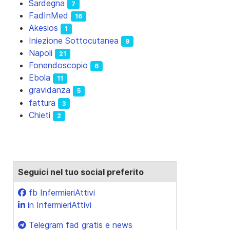
Sardegna
7
FadInMed
16
Akesios
1
Iniezione Sottocutanea
9
Napoli
21
Fonendoscopio
6
Ebola
11
gravidanza
5
fattura
3
Chieti
2
Seguici nel tuo social preferito
fb InfermieriAttivi
cessivo: Il futuro della professione tra competenze, autonomia e l
in InfermieriAttivi
Telegram fad gratis e news