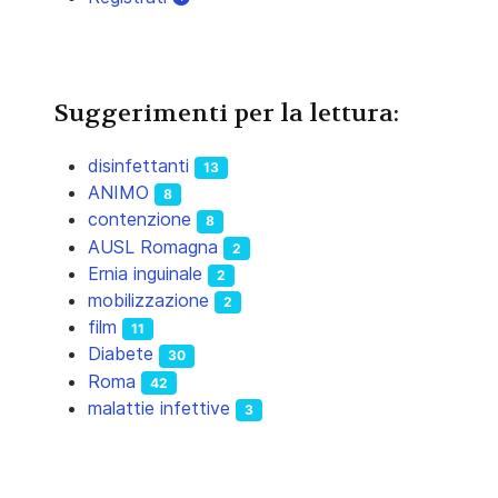
Suggerimenti per la lettura:
disinfettanti
13
ANIMO
8
contenzione
8
AUSL Romagna
2
Ernia inguinale
2
mobilizzazione
2
film
11
Diabete
30
Roma
42
malattie infettive
3