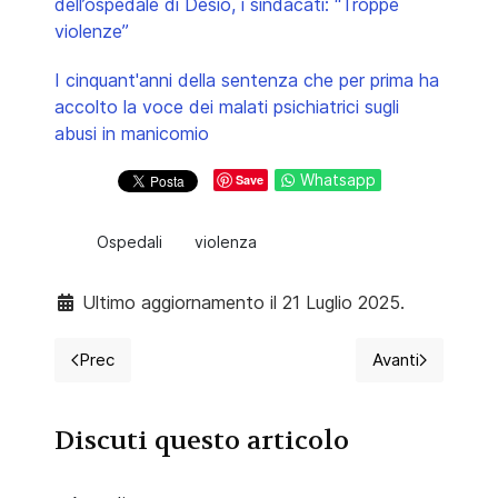
dell’ospedale di Desio, i sindacati: “Troppe
violenze”
I cinquant'anni della sentenza che per prima ha
accolto la voce dei malati psichiatrici sugli
abusi in manicomio
Whatsapp
Save
Ospedali
violenza
Ultimo aggiornamento il 21 Luglio 2025.
Prec
Avanti
Articolo precedente: Senatore in camera singola: giust
Articolo succ
Discuti questo articolo