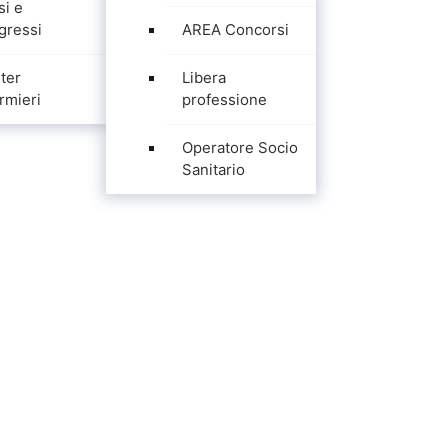
si e
gressi
AREA Concorsi
ter
Libera
rmieri
professione
Operatore Socio
Sanitario