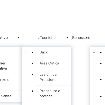
tive
Tecniche
Benessere
Back
mieri
Area Critica
tive
Lesioni da
nze e
Pressione
Procedure e
Sanità
protocolli