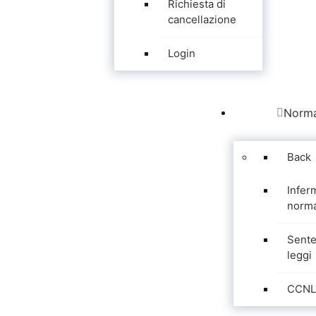
Richiesta di
cancellazione
Login
Norma
Back
Infer
norma
Sente
leggi
CCNL 