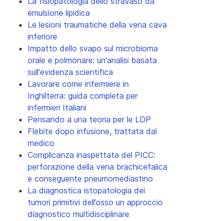
La fisiopatologia dello stravaso da
emulsione lipidica
Le lesioni traumatiche della vena cava
inferiore
Impatto dello svapo sul microbioma
orale e polmonare: un'analisi basata
sull'evidenza scientifica
Lavorare come infermiere in
Inghilterra: guida completa per
infermieri Italiani
Pensando a una teoria per le LDP
Flebite dopo infusione, trattata dal
medico
Complicanza inaspettata del PICC:
perforazione della vena brachicefalica
e conseguente pneumomediastino
La diagnostica istopatologia dei
tumori primitivi dell’osso un approccio
diagnostico multidisciplinare