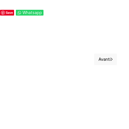
Whatsapp
Save
Avanti
pportunità?
Articolo su