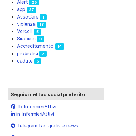
Alert
29
app
27
AssoCare
1
violenza
18
Vercelli
5
Siracusa
3
Accreditamento
14
probiotici
2
cadute
5
Seguici nel tuo social preferito
fb InfermieriAttivi
in InfermieriAttivi
Telegram fad gratis e news