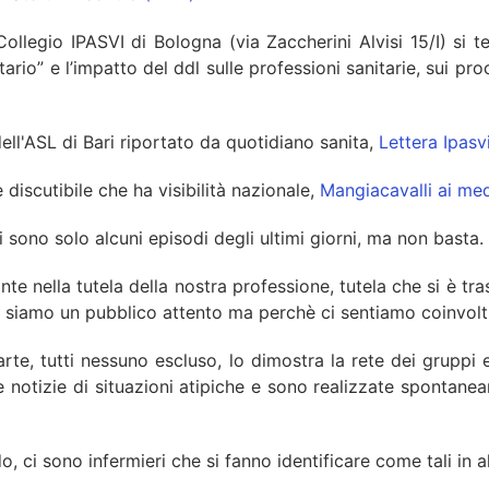
ollegio IPASVI di Bologna (via Zaccherini Alvisi 15/I) si t
io” e l’impatto del ddl sulle professioni sanitarie, sui proces
ell'ASL di Bari riportato da quotidiano sanita,
Lettera Ipasv
iscutibile che ha visibilità nazionale,
Mangiacavalli ai medi
sono solo alcuni episodi degli ultimi giorni, ma non basta.
nte nella tutela della nostra professione, tutela che si è tr
hè siamo un pubblico attento ma perchè ci sentiamo coinvol
te, tutti nessuno escluso, lo dimostra la rete dei gruppi e
e notizie di situazioni atipiche e sono realizzate spontane
 sono infermieri che si fanno identificare come tali in altri