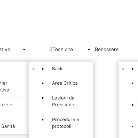
tive
Tecniche
Benessere
Back
mieri
Area Critica
tive
Lesioni da
nze e
Pressione
Procedure e
Sanità
protocolli