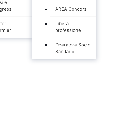
si e
gressi
AREA Concorsi
ter
Libera
rmieri
professione
Operatore Socio
Sanitario