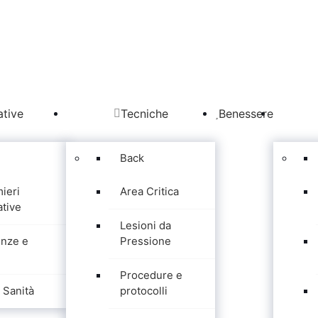
tive
Tecniche
Benessere
Back
mieri
Area Critica
tive
Lesioni da
nze e
Pressione
Procedure e
Sanità
protocolli