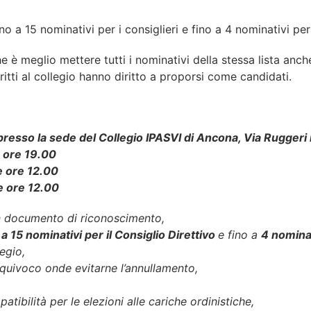
o a 15 nominativi per i consiglieri e fino a 4 nominativi per i
he è meglio mettere tutti i nominativi della stessa lista an
critti al collegio hanno diritto a proporsi come candidati.
esso la sede del Collegio IPASVI di Ancona, Via Ruggeri n
le ore 19.00
le ore 12.00
le ore 12.00
 un documento di riconoscimento,
o
a 15 nominativi per il Consiglio Direttivo
e fino a
4 nominat
legio,
equivoco onde evitarne l’annullamento,
atibilità per le elezioni alle cariche
ordinistiche,