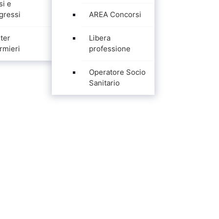
si e
gressi
AREA Concorsi
ter
Libera
rmieri
professione
Operatore Socio
Sanitario