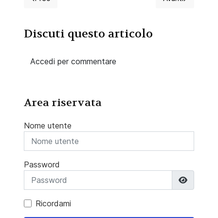
Articolo precedente: Corso BLSD certificato IRC?
Articolo succ
Discuti questo articolo
Accedi per commentare
Area riservata
Nome utente
Password
Mostra 
Ricordami