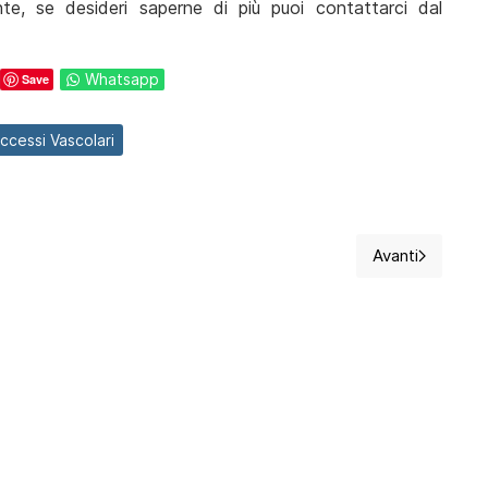
e, se desideri saperne di più puoi contattarci dal
Whatsapp
Save
ccessi Vascolari
Avanti
ing e come funziona?
Articolo su