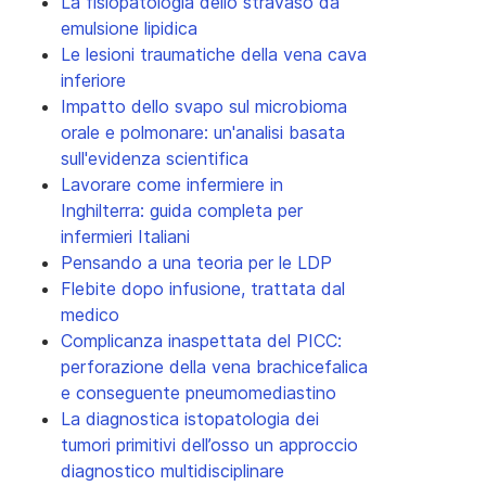
La fisiopatologia dello stravaso da
emulsione lipidica
Le lesioni traumatiche della vena cava
inferiore
Impatto dello svapo sul microbioma
orale e polmonare: un'analisi basata
sull'evidenza scientifica
Lavorare come infermiere in
Inghilterra: guida completa per
infermieri Italiani
Pensando a una teoria per le LDP
Flebite dopo infusione, trattata dal
medico
Complicanza inaspettata del PICC:
perforazione della vena brachicefalica
e conseguente pneumomediastino
La diagnostica istopatologia dei
tumori primitivi dell’osso un approccio
diagnostico multidisciplinare