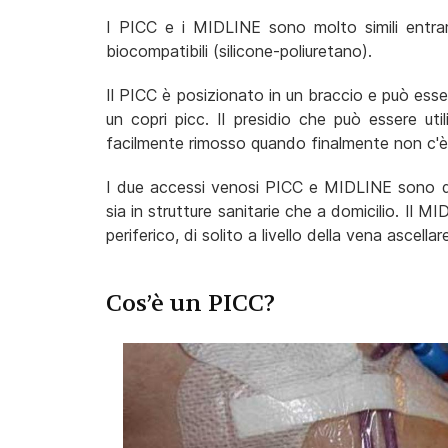
I PICC e i MIDLINE sono molto simili entramb
biocompatibili (silicone-poliuretano).
Il PICC è posizionato in un braccio e può ess
un copri picc. Il presidio che può essere ut
facilmente rimosso quando finalmente non c'è p
I due accessi venosi PICC e MIDLINE sono de
sia in strutture sanitarie che a domicilio. Il M
periferico, di solito a livello della vena ascellar
Cos’è un PICC?