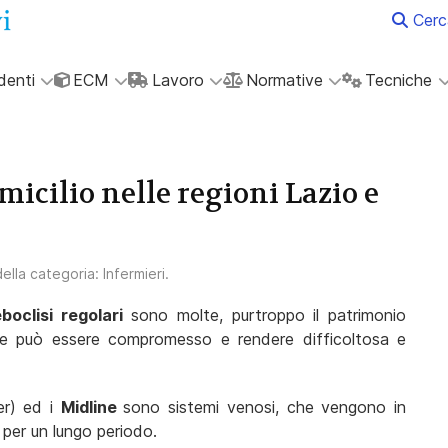
Cerc
denti
ECM
Lavoro
Normative
Tecniche
micilio nelle regioni Lazio e
 della categoria:
Infermieri
.
eboclisi regolari
sono molte, purtroppo il patrimonio
te può essere compromesso e rendere difficoltosa e
er) ed i
Midline
sono sistemi venosi, che vengono in
 per un lungo periodo.