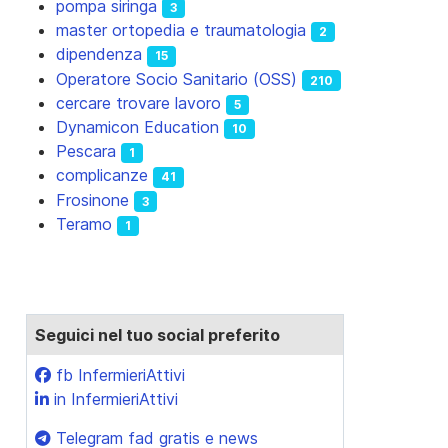
pompa siringa
3
master ortopedia e traumatologia
2
dipendenza
15
Operatore Socio Sanitario (OSS)
210
cercare trovare lavoro
5
Dynamicon Education
10
Pescara
1
complicanze
41
Frosinone
3
Teramo
1
Seguici nel tuo social preferito
fb InfermieriAttivi
in InfermieriAttivi
Telegram fad gratis e news