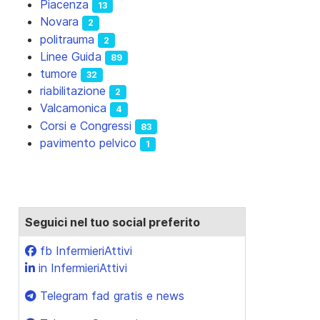
Piacenza
13
Novara
2
politrauma
2
Linee Guida
89
tumore
32
riabilitazione
2
Valcamonica
4
Corsi e Congressi
83
pavimento pelvico
1
Seguici nel tuo social preferito
fb InfermieriAttivi
in InfermieriAttivi
Telegram fad gratis e news