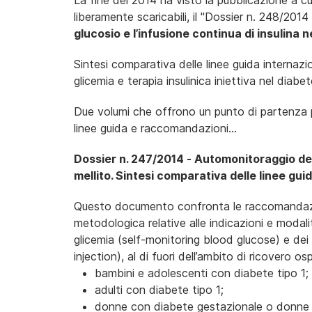
La fine del 2014 ha visto la pubblicazione a 
liberamente scaricabili, il "Dossier n. 248/2014
glucosio e l’infusione continua di insulina n
Sintesi comparativa delle linee guida internazi
glicemia e terapia insulinica iniettiva nel diabe
Due volumi che offrono un punto di partenza pe
linee guida e raccomandazioni...
Dossier n. 247/2014 - Automonitoraggio dell
mellito. Sintesi comparativa delle linee gui
Questo documento confronta le raccomandazioni
metodologica relative alle indicazioni e modali
glicemia (self-monitoring blood glucose) e dei dis
injection), al di fuori dell’ambito di ricovero os
bambini e adolescenti con diabete tipo 1;
adulti con diabete tipo 1;
donne con diabete gestazionale o donne di