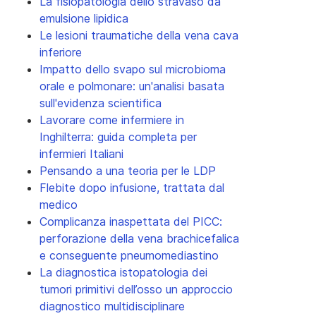
La fisiopatologia dello stravaso da
emulsione lipidica
Le lesioni traumatiche della vena cava
inferiore
Impatto dello svapo sul microbioma
orale e polmonare: un'analisi basata
sull'evidenza scientifica
Lavorare come infermiere in
Inghilterra: guida completa per
infermieri Italiani
Pensando a una teoria per le LDP
Flebite dopo infusione, trattata dal
medico
Complicanza inaspettata del PICC:
perforazione della vena brachicefalica
e conseguente pneumomediastino
La diagnostica istopatologia dei
tumori primitivi dell’osso un approccio
diagnostico multidisciplinare