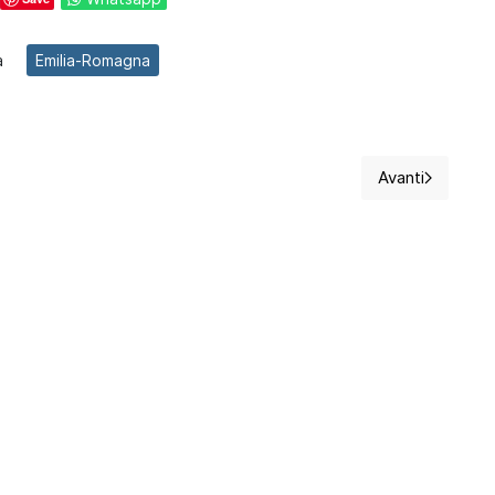
a
Emilia-Romagna
Avanti
siva più Friendlier con le apps
Articolo su