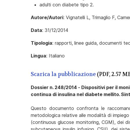
adulti con diabete tipo 2.
Autore/Autori
: Vignatelli L, Trimaglio F, Came
Data
: 31/12/2014
Tipologia
: rapporti, linee guida, documenti tec
Lingua
: Italiano
Scarica la pubblicazione
(PDF, 2.57 M
Dossier n. 248/2014 - Dispositivi per il mon
continua di insulina nel diabete mellito. Si
Questo documento confronta le raccomandazi
metodologica relative alle modalità di impiego 
(continuous glucose monitoring, CGM), dei disp
subcutaneous insulin infusion, CSII), dei sist