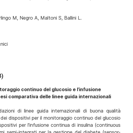
rlingo M, Negro A, Maltoni S, Ballini L.
nici
B)
itoraggio continuo del glucosio e l’infusione
ntesi comparativa delle linee guida internazionali
oni di linee guida internazionali di buona qualità
dei dispositivi per il monitoraggio continuo del glucosio
ositivi per l’infusione continua di insulina (continuous
emi semi-integrati per la gestione del diabete (sensor-