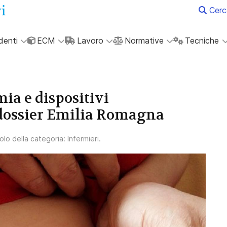
Cerc
denti
ECM
Lavoro
Normative
Tecniche
ia e dispositivi
dossier Emilia Romagna
colo della categoria:
Infermieri
.