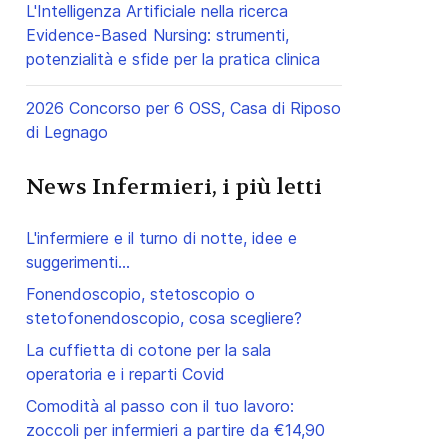
L'Intelligenza Artificiale nella ricerca
Evidence-Based Nursing: strumenti,
potenzialità e sfide per la pratica clinica
2026 Concorso per 6 OSS, Casa di Riposo
di Legnago
ccessivo: Nuovo Magazine Sanitario, si chiama Medic@live
News Infermieri, i più letti
L'infermiere e il turno di notte, idee e
suggerimenti...
Fonendoscopio, stetoscopio o
stetofonendoscopio, cosa scegliere?
La cuffietta di cotone per la sala
operatoria e i reparti Covid
Comodità al passo con il tuo lavoro:
zoccoli per infermieri a partire da €14,90