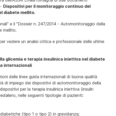
cura dell'ASSR Emilia romagna di due documenti
 -
Dispositivi per il monitoraggio continuo del
el diabete mellito.
onali" e il "Dossier n. 247/2014 - Automonitoraggio della
te mellito.
r vedere un analisi critica e professionale delle ultime
a glicemia e terapia insulinica iniettiva nel diabete
da internazionali
 delle linee guida internazionali di buona qualità
tà di impiego dei dispositivi di automonitoraggio della
positivi per la terapia insulinica iniettiva (insulin
pedaliero, nelle seguenti tipologie di pazienti:
abetiche (tipo 1 o tipo 2) in gravidanza;