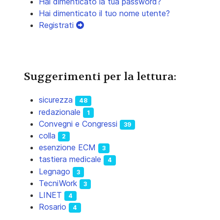
Hai dimenticato la tua password?
Hai dimenticato il tuo nome utente?
Registrati
Suggerimenti per la lettura:
sicurezza
48
redazionale
1
Convegni e Congressi
39
colla
2
esenzione ECM
3
tastiera medicale
4
Legnago
3
TecniWork
3
LINET
4
Rosario
4