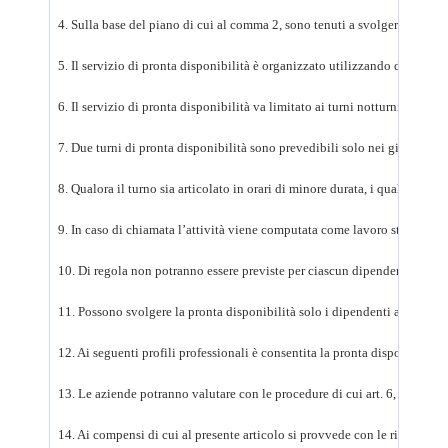
4. Sulla base del piano di cui al comma 2, sono tenuti a svolgere il servi
5. Il servizio di pronta disponibilità è organizzato utilizzando di norma 
6. Il servizio di pronta disponibilità va limitato ai turni notturni ed ai
7. Due turni di pronta disponibilità sono prevedibili solo nei giorni festi
8. Qualora il turno sia articolato in orari di minore durata, i quali, com
9. In caso di chiamata l’attività viene computata come lavoro straordinari
10. Di regola non potranno essere previste per ciascun dipendente più di 
11. Possono svolgere la pronta disponibilità solo i dipendenti addetti all
12. Ai seguenti profili professionali è consentita la pronta disponibilità 
13. Le aziende potranno valutare con le procedure di cui
art. 6, comma 1
14. Ai compensi di cui al presente articolo si provvede con le risorse del