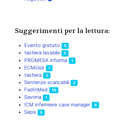
Suggerimenti per la lettura:
Evento gratuito
9
tastiera lavabile
5
PROMESA informa
1
ECMclub
1
tastiera
2
Sentenze scaricabili
3
FadInMed
16
Savona
1
ICM infermiere case manager
8
Sepsi
5