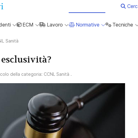
Cerc
denti
ECM
Lavoro
Normative
Tecniche
L Sanità
i esclusività?
ticolo della categoria:
CCNL Sanità
.