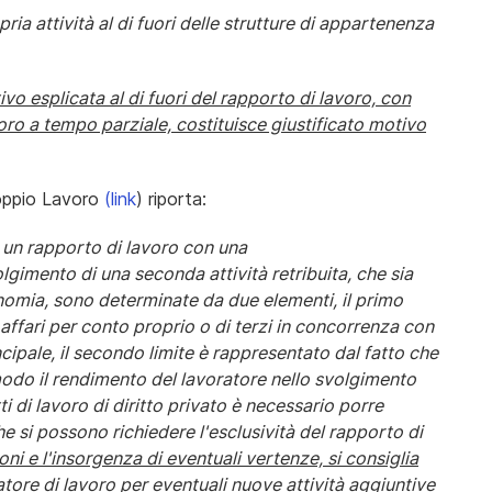
pria attività al di fuori delle strutture di appartenenza
vo esplicata al di fuori del rapporto di lavoro, con
oro a tempo parziale, costituisce giustificato motivo
oppio Lavoro
(link
) riporta:
a un rapporto di lavoro con una
olgimento di una seconda attività retribuita, che sia
nomia, sono determinate da due elementi, il primo
 affari per conto proprio o di terzi in concorrenza con
ncipale, il secondo limite è rappresentato dal fatto che
 modo il rendimento del lavoratore nello svolgimento
tti di lavoro di diritto privato è necessario porre
e si possono richiedere l'esclusività del rapporto di
oni e l'insorgenza di eventuali vertenze, si consiglia
tore di lavoro per eventuali nuove attività aggiuntive