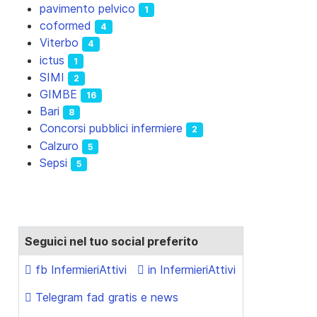
pavimento pelvico
1
coformed
4
Viterbo
4
ictus
1
SIMI
2
GIMBE
16
Bari
8
Concorsi pubblici infermiere
2
Calzuro
5
Sepsi
5
Seguici nel tuo social preferito
fb InfermieriAttivi
in InfermieriAttivi
Telegram fad gratis e news