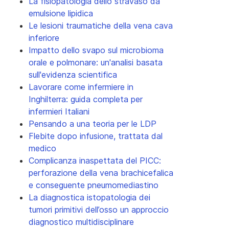
La fisiopatologia dello stravaso da
emulsione lipidica
Le lesioni traumatiche della vena cava
inferiore
Impatto dello svapo sul microbioma
orale e polmonare: un'analisi basata
sull'evidenza scientifica
Lavorare come infermiere in
Inghilterra: guida completa per
infermieri Italiani
Pensando a una teoria per le LDP
Flebite dopo infusione, trattata dal
medico
Complicanza inaspettata del PICC:
perforazione della vena brachicefalica
e conseguente pneumomediastino
La diagnostica istopatologia dei
tumori primitivi dell’osso un approccio
diagnostico multidisciplinare