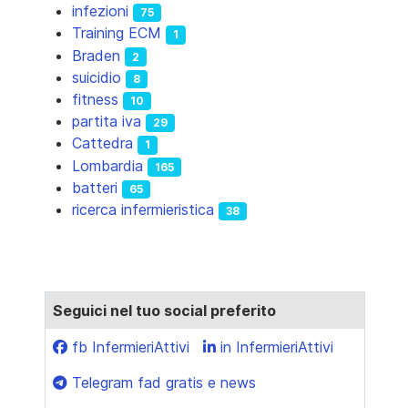
infezioni
75
Training ECM
1
Braden
2
suicidio
8
fitness
10
partita iva
29
Cattedra
1
Lombardia
165
batteri
65
ricerca infermieristica
38
Seguici nel tuo social preferito
fb InfermieriAttivi
in InfermieriAttivi
Telegram fad gratis e news