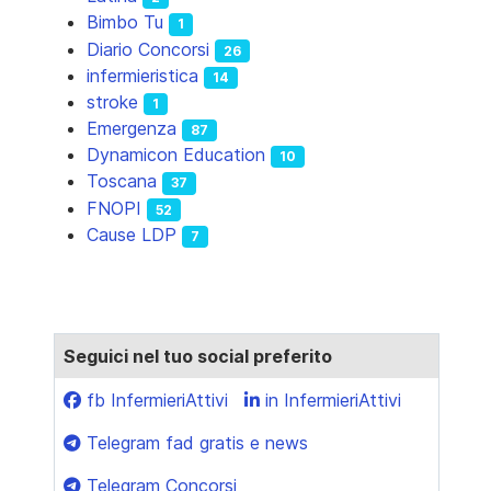
Bimbo Tu
1
Diario Concorsi
26
infermieristica
14
stroke
1
Emergenza
87
Dynamicon Education
10
Toscana
37
FNOPI
52
Cause LDP
7
Seguici nel tuo social preferito
fb InfermieriAttivi
in InfermieriAttivi
Telegram fad gratis e news
Telegram Concorsi