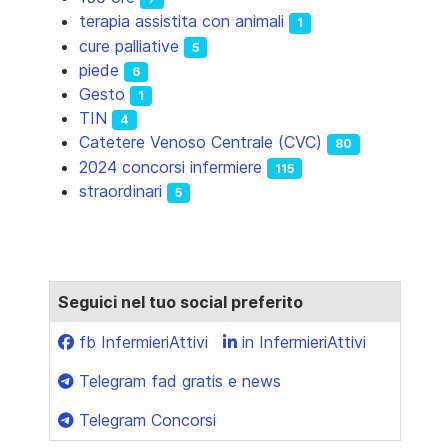
terapia assistita con animali
1
cure palliative
5
piede
6
Gesto
1
TIN
4
Catetere Venoso Centrale (CVC)
80
2024 concorsi infermiere
115
straordinari
5
Seguici nel tuo social preferito
fb InfermieriAttivi
in InfermieriAttivi
Telegram fad gratis e news
Telegram Concorsi