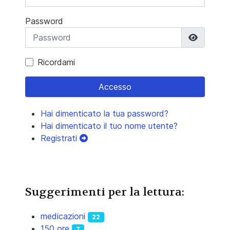
Password
Mostra 
Ricordami
Accesso
Hai dimenticato la tua password?
Hai dimenticato il tuo nome utente?
Registrati
Suggerimenti per la lettura:
medicazioni
22
150 ore
7