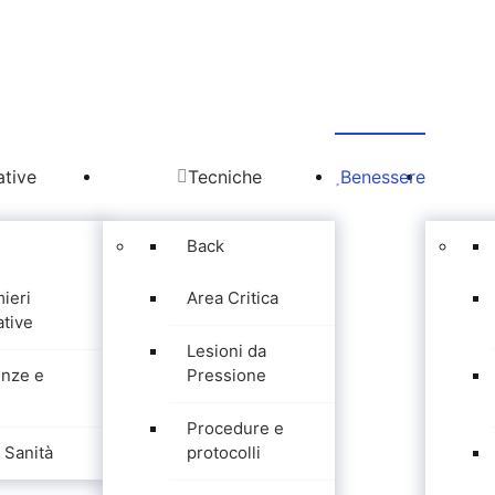
tive
Tecniche
Benessere
Back
mieri
Area Critica
tive
Lesioni da
nze e
Pressione
Procedure e
Sanità
protocolli