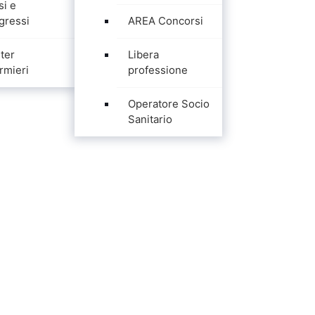
si e
gressi
AREA Concorsi
ter
Libera
rmieri
professione
Operatore Socio
Sanitario