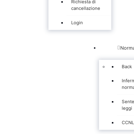
Richiesta di
cancellazione
Login
Norma
Back
Infer
norma
Sente
leggi
CCNL 