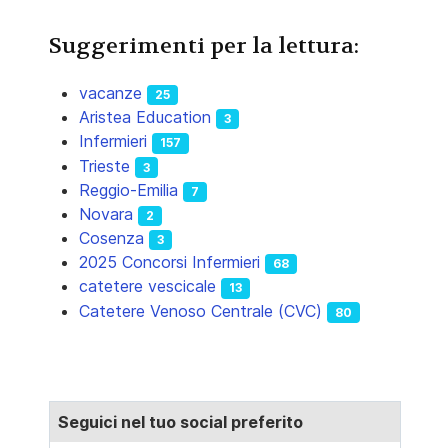
Suggerimenti per la lettura:
vacanze
25
Aristea Education
3
Infermieri
157
Trieste
3
Reggio-Emilia
7
Novara
2
Cosenza
3
2025 Concorsi Infermieri
68
catetere vescicale
13
Catetere Venoso Centrale (CVC)
80
Seguici nel tuo social preferito