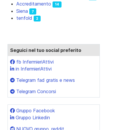
Accreditamento
14
Siena
7
tenfold
2
Seguici nel tuo social preferito
fb InfermieriAttivi
in InfermieriAttivi
ccessivo: Cateterismo Vescicale: una guida completa
Telegram fad gratis e news
Telegram Concorsi
Gruppo Facebook
Gruppo Linkedin
NUOVO gruppo, reddit