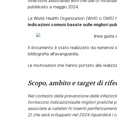
infections associated with the use of intravasc
pubblicato a maggio 2024.
La World Health Organization (WHO o OMS) ha
indicazioni comuni basate sulle migliori pub
Il documento è stato realizzato da numerosi es
bibliografia all'avanguardia.
Le motivazioni che hanno portato alla realizzaz
Scopo, ambito e target di rif
Nel contesto della prevenzione delle infezioni 
forniscono indicazionisulle migliori pratiche pe
associate ai cateteri IV inseriti perifericame
2) che sarà sviluppato nel 2024 riguarderà i ca