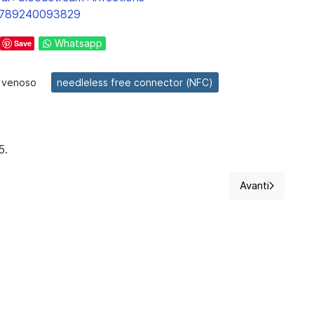
m/9789240093829
Whatsapp
Save
 venoso
needleless free connector (NFC)
5.
Avanti
 e il ruolo dell'infermiere
Articolo su