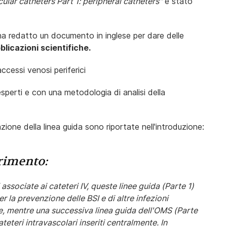
ular catheters Part 1: peripheral catheters"
è stato
 redatto un documento in inglese per dare delle
blicazioni scientifiche.
perti e con una metodologia di analisi della
ione della linea guida sono riportate nell'introduzione:
erimento:
associate ai cateteri IV, queste linee guida (Parte 1)
r la prevenzione delle BSI e di altre infezioni
nte, mentre una successiva linea guida dell'OMS (Parte
teteri intravascolari inseriti centralmente. In