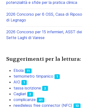
potenzialità e sfide per la pratica clinica
2026 Concorso per 6 OSS, Casa di Riposo
di Legnago
2026 Concorso per 15 infermieri, ASST dei
Sette Laghi di Varese
Suggerimenti per la lettura:
Ebola
11
termometro timpanico
1
AIO
1
tassa iscrizione
2
Cagliari
2
complicanze
41
needleless free connector (NFC)
13