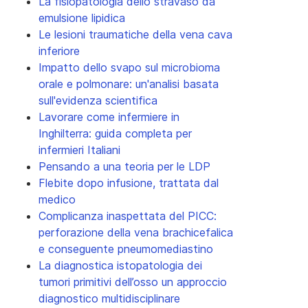
La fisiopatologia dello stravaso da
emulsione lipidica
Le lesioni traumatiche della vena cava
inferiore
Impatto dello svapo sul microbioma
orale e polmonare: un'analisi basata
sull'evidenza scientifica
Lavorare come infermiere in
Inghilterra: guida completa per
infermieri Italiani
Pensando a una teoria per le LDP
Flebite dopo infusione, trattata dal
medico
Complicanza inaspettata del PICC:
perforazione della vena brachicefalica
e conseguente pneumomediastino
La diagnostica istopatologia dei
tumori primitivi dell’osso un approccio
diagnostico multidisciplinare