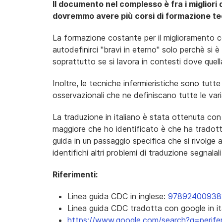
Il documento nel complesso è fra i migliori 
dovremmo avere più corsi di formazione teor
La formazione costante per il miglioramento c
autodefinirci "bravi in eterno" solo perchè si 
soprattutto se si lavora in contesti dove quell
Inoltre, le tecniche infermieristiche sono tut
osservazionali che ne definiscano tutte le varia
La traduzione in italiano è stata ottenuta con
maggiore che ho identificato è che ha trado
guida in un passaggio specifica che si rivolge ai
identifichi altri problemi di traduzione segnalal
Riferimenti:
Linea guida CDC in inglese:
97892400938
Linea guida CDC tradotta con google in it
https://www.google.com/search?q=perife