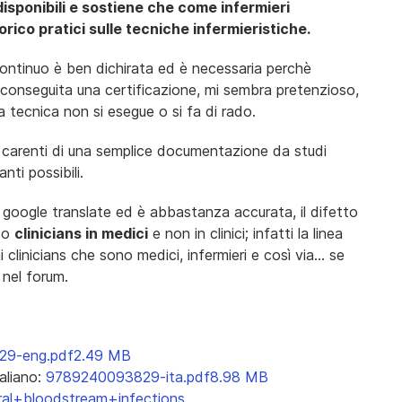
disponibili e sostiene che come infermieri
ico pratici sulle tecniche infermieristiche.
ontinuo è ben dichirata ed è necessaria perchè
è conseguita una certificazione, mi sembra pretenzioso,
a tecnica non si esegue o si fa di rado.
te carenti di una semplice documentazione da studi
nti possibili.
 google translate ed è abbastanza accurata, il difetto
tto
clinicians in medici
e non in clinici; infatti la linea
 clinicians che sono medici, infermieri e così via... se
i nel forum.
29-eng.pdf
2.49 MB
aliano:
9789240093829-ita.pdf
8.98 MB
ral+bloodstream+infections