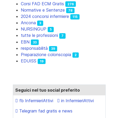
Corsi FAD ECM Gratis
276
Normative e Sentenze
78
2024 concorsi infermiere
115
Ancona
3
NURSINGUP
5
tutte le professioni
7
EBN
33
responsabilità
39
Preparazione colonscopia
2
EDUISS
19
Seguici nel tuo social preferito
fb InfermieriAttivi
in InfermieriAttivi
Telegram fad gratis e news