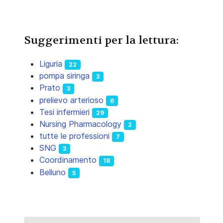
Suggerimenti per la lettura:
Liguria
22
pompa siringa
3
Prato
3
prelievo arterioso
6
Tesi infermieri
29
Nursing Pharmacology
2
tutte le professioni
7
SNG
3
Coordinamento
18
Belluno
5