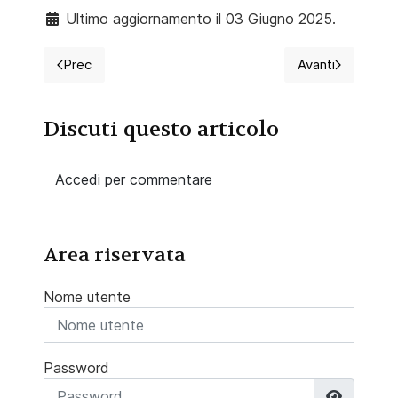
Ultimo aggiornamento il 03 Giugno 2025.
Prec
Avanti
Articolo precedente: Le immagini dell'11 settembre 
Articolo succe
Discuti questo articolo
Accedi per commentare
Area riservata
Nome utente
Password
Mostra 