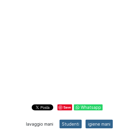
Whatsapp
Save
lavaggio mani
Studenti
igiene mani