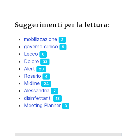
Suggerimenti per la lettura:
mobilizzazione
2
governo clinico
5
Lecco
6
Dolore
33
Alert
29
Rosario
4
Midline
24
Alessandria
7
disinfettanti
13
Meeting Planner
3